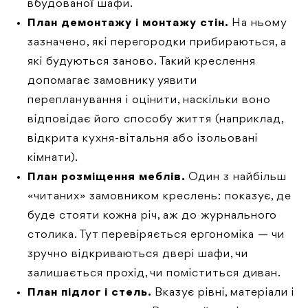
вбудованої шафи.
План демонтажу і монтажу стін.
На ньому
зазначено, які перегородки прибираються, а
які будуються заново. Такий креслення
допомагає замовнику уявити
перепланування і оцінити, наскільки воно
відповідає його способу життя (наприклад,
відкрита кухня-вітальня або ізольовані
кімнати).
План розміщення меблів.
Один з найбільш
«читаних» замовником креслень: показує, де
буде стояти кожна річ, аж до журнального
столика. Тут перевіряється ергономіка — чи
зручно відкриваються двері шафи, чи
залишається прохід, чи поміститься диван.
План підлог і стель.
Вказує рівні, матеріали і