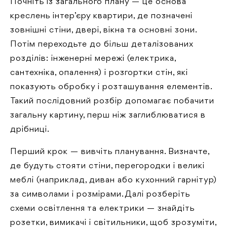
Почніть із загального плану — це основа
креслень інтер’єру квартири, де позначені
зовнішні стіни, двері, вікна та основні зони.
Потім переходьте до більш деталізованих
розділів: інженерні мережі (електрика,
сантехніка, опалення) і розгортки стін, які
показують обробку і розташування елементів.
Такий послідовний розбір допомагає побачити
загальну картину, перш ніж заглиблюватися в
дрібниці.
Перший крок — вивчіть планування. Визначте,
де будуть стояти стіни, перегородки і великі
меблі (наприклад, диван або кухонний гарнітур)
за символами і розмірами. Далі розберіть
схеми освітлення та електрики — знайдіть
розетки, вимикачі і світильники, щоб зрозуміти,