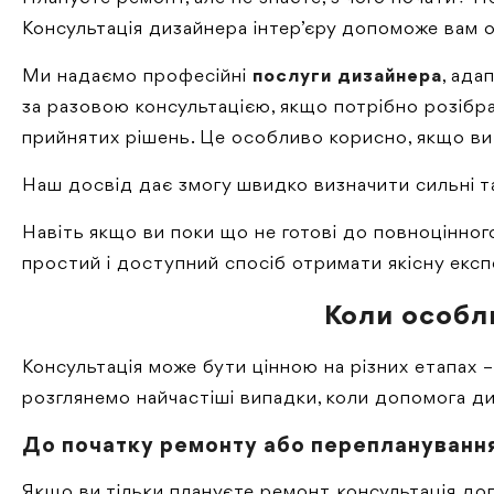
Консультація дизайнера інтер’єру допоможе вам о
Ми надаємо професійні
послуги дизайнера
, ада
за разовою консультацією, якщо потрібно розібра
прийнятих рішень. Це особливо корисно, якщо ви 
Наш досвід дає змогу швидко визначити сильні та
Навіть якщо ви поки що не готові до повноцінног
простий і доступний спосіб отримати якісну експ
Коли особли
Консультація може бути цінною на різних етапах
розглянемо найчастіші випадки, коли допомога ди
До початку ремонту або переплануванн
Якщо ви тільки плануєте ремонт, консультація д