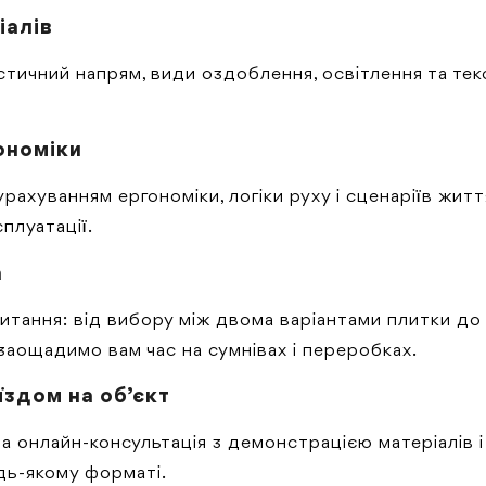
іалів
стичний напрям, види оздоблення, освітлення та тек
ономіки
ахуванням ергономіки, логіки руху і сценаріїв життя
плуатації.
а
питання: від вибору між двома варіантами плитки до
 заощадимо вам час на сумнівах і переробках.
їздом на об’єкт
нлайн-консультація з демонстрацією матеріалів і пл
дь-якому форматі.