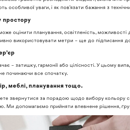
ють особливої уваги, і як пов’язати бажання з техні
у простору
же оцінити планування, освітленість, можливості д
тивно використовувати метри – ще до підписання д
ер’єр
тачає – затишку, гармонії або цілісності. У цьому ви
 не починаючи все спочатку.
р, меблі, планування тощо.
ете звернутися за порадою щодо вибору кольору сті
ю. Ми допомагаємо прийняти впевнене рішення, ґрун