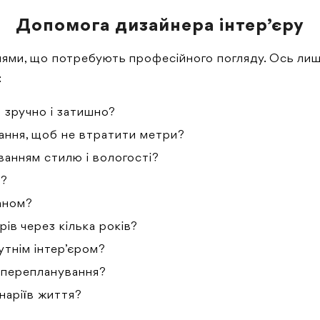
Допомога дизайнера інтер’єру
ями, що потребують професійного погляду. Ось лише
:
 зручно і затишно?
гання, щоб не втратити метри?
уванням стилю і вологості?
р?
ланом?
рів через кілька років?
утнім інтер’єром?
з перепланування?
енаріїв життя?