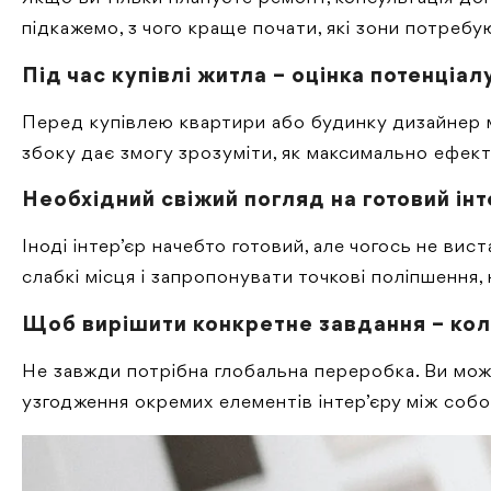
підкажемо, з чого краще почати, які зони потребу
Під час купівлі житла – оцінка потенціал
Перед купівлею квартири або будинку дизайнер мо
збоку дає змогу зрозуміти, як максимально ефек
Необхідний свіжий погляд на готовий інт
Іноді інтер’єр начебто готовий, але чогось не вис
слабкі місця і запропонувати точкові поліпшення,
Щоб вирішити конкретне завдання – колі
Не завжди потрібна глобальна переробка. Ви мож
узгодження окремих елементів інтер’єру між собо