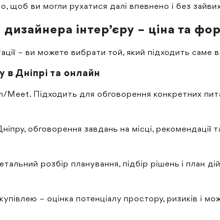
о, щоб ви могли рухатися далі впевнено і без зайвих
 дизайнера інтер’єру – ціна та ф
ції – ви можете вибрати той, який підходить саме в
у в Дніпрі та онлайн
/Meet. Підходить для обговорення конкретних питань
Дніпру, обговорення завдань на місці, рекомендації 
етальний розбір планування, підбір рішень і план дій
упівлею – оцінка потенціалу простору, ризиків і мо