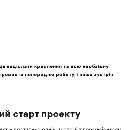
ідь надіслати креслення та всю необхідну
провести попередню роботу, і наша зустріч
ий старт проекту
ект – достатньо однієї зустрічі з професіоналом.