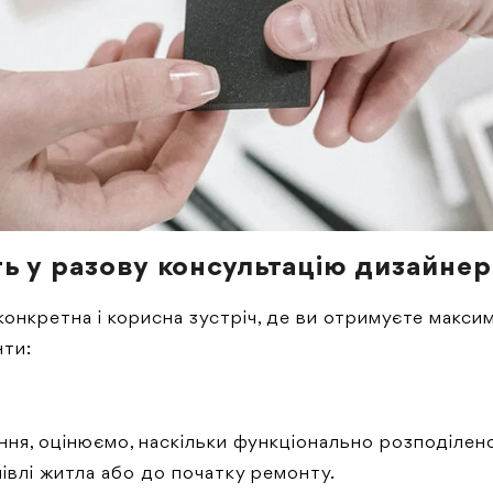
ь у разову консультацію дизайнера
 конкретна і корисна зустріч, де ви отримуєте макси
нти:
ня, оцінюємо, наскільки функціонально розподілено
півлі житла або до початку ремонту.