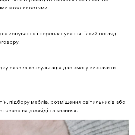
чними можливостями.
ля зонування і перепланування. Такий погляд
оговору.
падку разова консультація дає змогу визначити
н, підбору меблів, розміщення світильників або
товане на досвіді та знаннях.