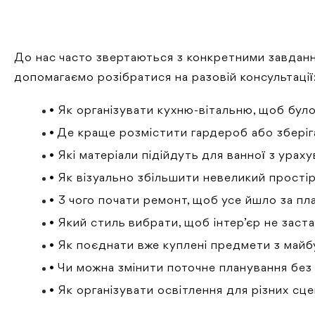
До нас часто звертаються з конкретними завданн
допомагаємо розібратися на разовій консультації
• Як організувати кухню-вітальню, щоб було
• Де краще розмістити гардероб або збері
• Які матеріали підійдуть для ванної з урах
• Як візуально збільшити невеликий прості
• З чого почати ремонт, щоб усе йшло за п
• Який стиль вибрати, щоб інтер’єр не заста
• Як поєднати вже куплені предмети з майб
• Чи можна змінити поточне планування бе
• Як організувати освітлення для різних сц