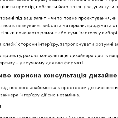
цінити простір, побачити його потенціал, уникнути
птовані під ваш запит – чи то повне проектування, 
тися в плануванні, вибрати матеріали, продумати с
тільки починаєте ремонт або сумніваєтеся у виборі
 слабкі сторони інтер’єру, запропонувати розумні а
о проекту, разова консультація дизайнера дасть напр
ертизу – у зручному для вас форматі.
во корисна консультація дизайнер
 – від першого знайомства з простором до вирішенн
зайнера інтер’єру дійсно незамінна.
я
опоможе грамотно розподілити бюджет, визначити п