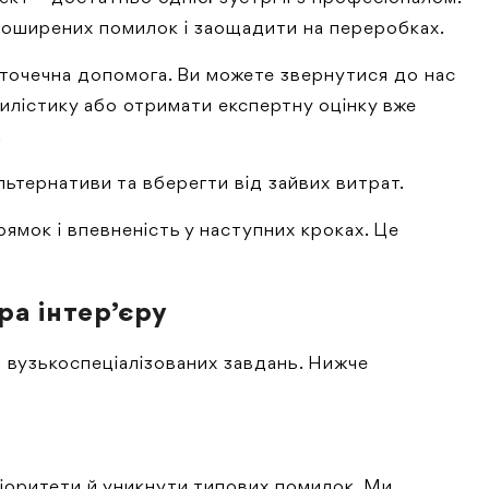
 поширених помилок і заощадити на переробках.
чи точечна допомога. Ви можете звернутися до нас
тилістику або отримати експертну оцінку вже
.
льтернативи та вберегти від зайвих витрат.
ямок і впевненість у наступних кроках. Це
а інтер’єру
я вузькоспеціалізованих завдань. Нижче
ріоритети й уникнути типових помилок. Ми