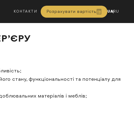
Розрахувати вартість
UA
RU
КОНТАКТИ
Р’ЄРУ
бливість;
ого стану, функціональності та потенціалу для
облювальних матеріалів і меблів;