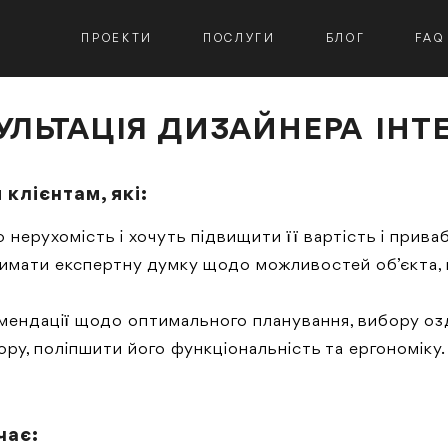
ПРОЕКТИ
ПОСЛУГИ
БЛОГ
FAQ
УЛЬТАЦІЯ ДИЗАЙНЕРА ІНТЕ
клієнтам, які:
нерухомість і хочуть підвищити її вартість і прива
имати експертну думку щодо можливостей об’єкта, й
мендації щодо оптимального планування, вибору озд
ру, поліпшити його функціональність та ергономіку.
чає: