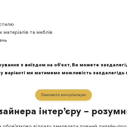
 стилю
 матеріалів та меблів
ань
лкування з виїздом на об’єкт, Ви можете заздалег
ому варіанті ми матимемо можливість заздалегідь 
Замовити консультацію
зайнера інтер’єру – розумн
Не обов’язково відразу замовляти повний дизайн-про