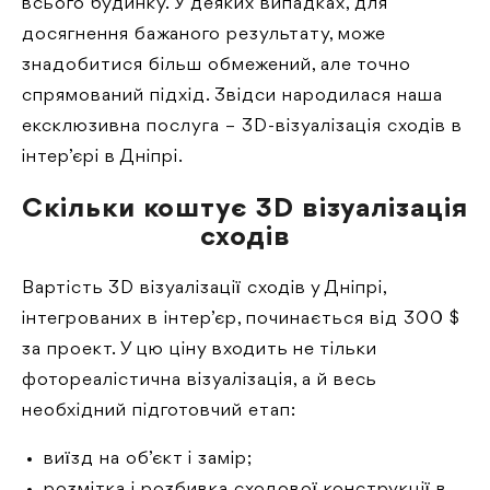
всього будинку. У деяких випадках, для
досягнення бажаного результату, може
знадобитися більш обмежений, але точно
спрямований підхід. Звідси народилася наша
ексклюзивна послуга – 3D-візуалізація сходів в
інтер’єрі в Дніпрі.
Скільки коштує 3D візуалізація
сходів
Вартість 3D візуалізації сходів у Дніпрі,
інтегрованих в інтер’єр, починається від 300 $
за проект. У цю ціну входить не тільки
фотореалістична візуалізація, а й весь
необхідний підготовчий етап:
виїзд на об’єкт і замір;
розмітка і розбивка сходової конструкції в